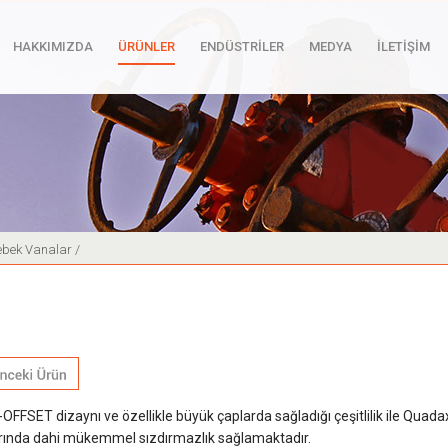
HAKKIMIZDA
ÜRÜNLER
ENDÜSTRİLER
MEDYA
İLETİŞİM
lebek Vanalar /
-OFFSET dizaynı ve özellikle büyük çaplarda sağladığı çeşitlilik ile Quada
arında dahi mükemmel sızdırmazlık sağlamaktadır.