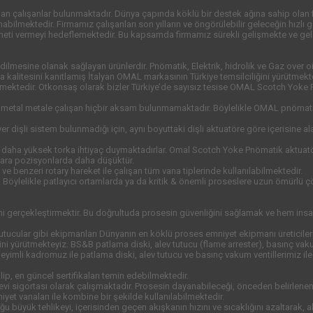
 çalışanlar bulunmaktadır. Dünya çapında köklü bir destek ağına sahip olan fi
unabilmektedir. Firmamız çalışanları son yılların ve öngörülebilir geleceğin hız
eti vermeyi hedeflemektedir. Bu kapsamda firmamız sürekli gelişmekte ve ge
edilmesine olanak sağlayan ürünlerdir. Pnömatik, Elektrik, hidrolik ve Gaz over o
alitesini kanıtlamış İtalyan OMAL markasının Türkiye temsilciliğini yürütmekte
tmektedir. Otkonsaş olarak bizler Türkiye’de sayısız tesise OMAL Scotch Yoke 
 metal metale çalışan hiçbir aksam bulunmamaktadır. Böylelikle OMAL pnömatik ak
 dişli sistem bulunmadığı için, aynı boyuttaki dişli aktuatöre göre içerisine al
 daha yüksek torka ihtiyaç duymaktadırlar. Omal Scotch Yoke Pnömatik aktuatörl
i ara pozisyonlarda daha düşüktür.
e benzeri rotary hareket ile çalışan tüm vana tiplerinde kullanılabilmektedir.
. Böylelikle patlayıcı ortamlarda ya da kritik & önemli proseslere uzun ömürlü 
kini gerçekleştirmektir. Bu doğrultuda prosesin güvenliğini sağlamak ve hem ins
 tutucular gibi ekipmanları Dünyanın en köklü proses emniyet ekipmanı üreticileri
ini yürütmekteyiz. BS&B patlama diski, alev tutucu (flame arrester), basınç vak
mli kadromuz ile patlama diski, alev tutucu ve basınç vakum ventillerimiz ile bi
ip, en güncel sertifikaları temin edebilmektedir.
r nevi sigortası olarak çalışmaktadır. Prosesin dayanabileceği, önceden belirlene
yet vanaları ile kombine bir şekilde kullanılabilmektedir.
 büyük tehlikeyi, içerisinden geçen akışkanın hızını ve sıcaklığını azaltarak, ale