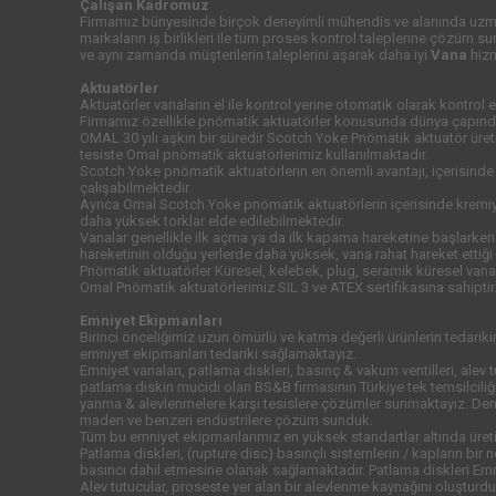
Çalışan Kadromuz
Firmamız bünyesinde birçok deneyimli mühendis ve alanında uzman
markaların iş birlikleri ile tüm proses kontrol taleplerine çözüm s
ve aynı zamanda müşterilerin taleplerini aşarak daha iyi
Vana
hizm
Aktuatörler
Aktuatörler vanaların el ile kontrol yerine otomatik olarak kontrol 
Firmamız özellikle pnömatik aktuatörler konusunda dünya çapında k
OMAL 30 yılı aşkın bir süredir Scotch Yoke Pnömatik aktuatör üre
tesiste Omal pnömatik aktuatörlerimiz kullanılmaktadır.
Scotch Yoke pnömatik aktuatörlerin en önemli avantajı, içerisinde
çalışabilmektedir.
Ayrıca Omal Scotch Yoke pnömatik aktuatörlerin içerisinde kremiyer
daha yüksek torklar elde edilebilmektedir.
Vanalar genellikle ilk açma ya da ilk kapama hareketine başlarken
hareketinin olduğu yerlerde daha yüksek, vana rahat hareket ettiğ
Pnömatik aktuatörler Küresel, kelebek, plug, seramik küresel vana v
Omal Pnömatik aktuatörlerimiz SIL 3 ve ATEX sertifikasına sahiptir
Emniyet Ekipmanları
Birinci önceliğimiz uzun ömürlü ve katma değerli ürünlerin tedari
emniyet ekipmanları tedariki sağlamaktayız.
Emniyet vanaları, patlama diskleri, basınç & vakum ventilleri, alev
patlama diskin mucidi olan BS&B firmasının Türkiye tek temsilciliğ
yanma & alevlenmelere karşı tesislere çözümler sunmaktayız. Deneyi
maden ve benzeri endüstrilere çözüm sunduk.
Tüm bu emniyet ekipmanlarımız en yüksek standartlar altında üretil
Patlama diskleri, (rupture disc) basınçlı sistemlerin / kapların bi
basıncı dahil etmesine olanak sağlamaktadır. Patlama diskleri Emni
Alev tutucular, proseste yer alan bir alevlenme kaynağını oluşturduğu