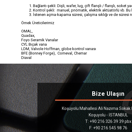
Bağlantı şekli: Dişli, wafer, lug, çift flanşlı / flanşlı, soke
Kontrol şekli: manuel, pnömatik, elektrik aktüatörlü vb. Bu b
İstenen açma-kapama süresi, çalışma sıklığı ve de süresi 
Örnek Üreticilerimiz
OMAL,
Quadax,
Foyo Seramik Vanalar
CYL Bıçak vana
LDM, Valvole Hoffman, globe kontrol vanası
BFE (Bonney Forge), Comeval, Chemar
Diaval
Bize Ulaşın
Koşuyolu Mahallesi Ali Nazıma Sokak
Koşuyolu - İSTANBUL
T: +90 216 326 39 39 pbx
F: +90 216 545 98 76