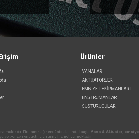
Erişim
Ürünler
fa
VANALAR
zda
AKTUATÖRLER
EMNİYET EKİPMANLARI
ler
ENSTRÜMANLAR
SUSTURUCULAR
 sunmaktadır. Firmamız ağır endüstri alanında başta
Vana & Aktuatör, emniye
mya ve benzeri endüstri alanlarına hizmet vermektedir.