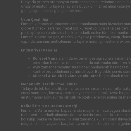
Dünyada proses otomasyon enstrümanlarının üretiminde adını duyurm
ortağı olmuştur. Türkiye sanayisine büyük bir hizmet alanı katmay
gün çalışma alanını genişletmektedir.
Ürün Çeşitliliği
Firmamız Proses otomasyon enstrümanlarının satış hizmetini su
globe & check, seramik, metal sitli küresel vb. tüm vana çeşitleri,
portföyüne sahip olmakla birlikte, tedarik edilen tüm ekipmanlar, 
Firmamız petrol ve gaz, maden, kimya ve petrokimya, enerji, demir 
çapında tanınmış üreticilerinin Türkiye temsilciliğini üstlenerek 
Endüstriyel Vanalar
Küresel Vana
alanında ekipman desteği sunan firmamız OMA
açısından bakım ve onarım alanında çalışmalar sürdüren fi
Aynı zamanda tasarım sürecinden başlayarak basınç testi,
kontrol prosedürlerini yürütmekteyiz. Böylelikle servis s
Küresel & Kelebek vana ve aktuatör
başta olmak üzere 
Neden Bizi Tercih Etmelisiniz?
Türkiye'de tek temsilcilik ile hizmet veren firmamız uzun yıllar ça
enerji santralleri, kimya & petrokimya tesisleri olmak üzere birço
enstrümanlar konusunda bilindik ve özellikle tercih edilen bir mar
Kaliteli Ürün Ve Bakım Desteği
Firmamız
Vana
ürünleri kapsamında müşterilerimize uygun olarak 
tecrübesi ile tedarik alanında ürün ve servis konusunda kullanıcıla
kolaylığı, bakım ve dayanıklılık aynı zamanda kullanıcıların ihtiy
müşterilerin ihtiyaçlarını karşılamayı en önemli hedefi haline getirmi