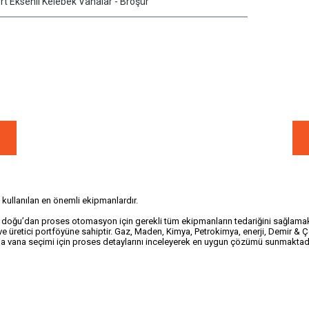
t Eksenli Kelebek Vanalar - Broşür
kullanılan en önemli ekipmanlardır.
ğu’dan proses otomasyon için gerekli tüm ekipmanların tedariğini sağlamaktay
ve üretici portföyüne sahiptir. Gaz, Maden, Kimya, Petrokimya, enerji, Demir & Çe
la vana seçimi için proses detaylarını inceleyerek en uygun çözümü sunmaktad