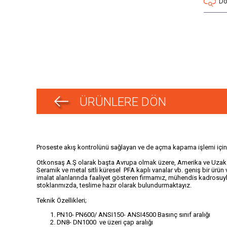
Dör
ÜRÜNLERE DÖN
Proseste akış kontrolünü sağlayan ve de açma kapama işlemi için 
Otkonsaş A.Ş olarak başta Avrupa olmak üzere, Amerika ve Uzak do
Seramik ve metal sitli küresel PFA kaplı vanalar vb. geniş bir ürün 
imalat alanlarında faaliyet gösteren firmamız, mühendis kadrosuy
stoklarımızda, teslime hazır olarak bulundurmaktayız.
Teknik Özellikleri;
PN10- PN600/ ANSI150- ANSI4500 Basınç sınıf aralığı
DN8- DN1000 ve üzeri çap aralığı