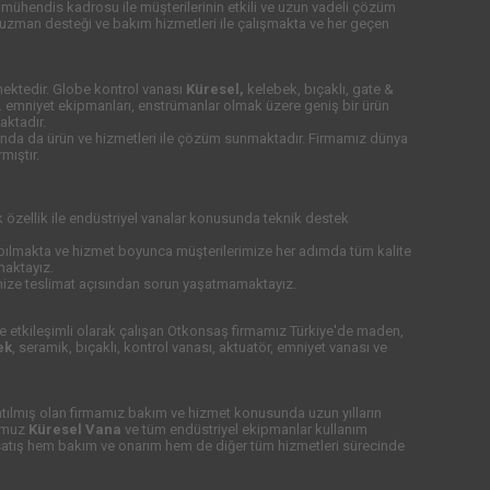
mühendis kadrosu ile müşterilerinin etkili ve uzun vadeli çözüm
 uzman desteği ve bakım hizmetleri ile çalışmakta ve her geçen
ektedir. Globe kontrol vanası
Küresel,
kelebek, bıçaklı, gate &
vb. emniyet ekipmanları, enstrümanlar olmak üzere geniş bir ürün
aktadır.
arında da ürün ve hizmetleri ile çözüm sunmaktadır. Firmamız dünya
mıştır.
özellik ile endüstriyel vanalar konusunda teknik destek
pılmakta ve hizmet boyunca müşterilerimize her adımda tüm kalite
maktayız.
mize teslimat açısından sorun yaşatmamaktayız.
 ile etkileşimli olarak çalışan Otkonsaş firmamız Türkiye'de maden,
ek
, seramik, bıçaklı, kontrol vanası, aktuatör, emniyet vanası ve
atılmış olan firmamız bakım ve hizmet konusunda uzun yılların
ğumuz
Küresel Vana
ve tüm endüstriyel ekipmanlar kullanım
em satış hem bakım ve onarım hem de diğer tüm hizmetleri sürecinde