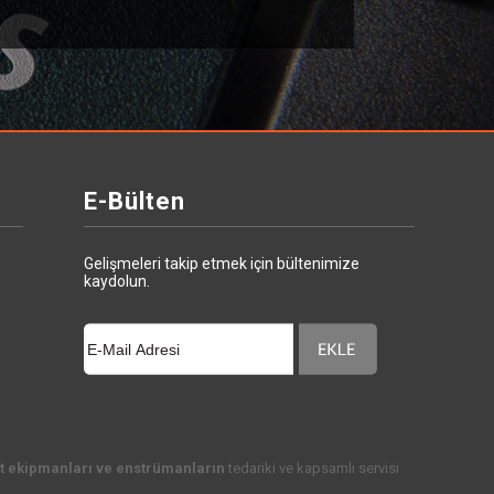
E-Bülten
Gelişmeleri takip etmek için bültenimize
kaydolun.
t ekipmanları ve enstrümanların
tedariki ve kapsamlı servisi