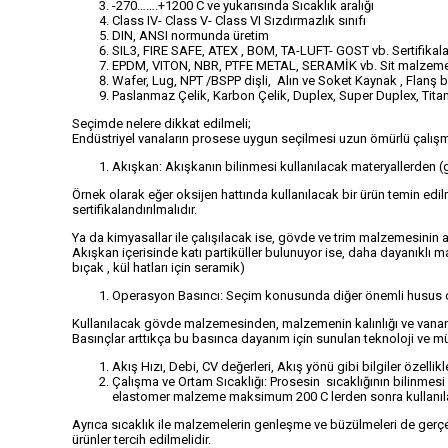
-270…….+1200 C ve yukarısında Sıcaklık aralığı
Class IV- Class V- Class VI Sızdırmazlık sınıfı
DIN, ANSI normunda üretim
SIL3, FIRE SAFE, ATEX , BOM, TA-LUFT- GOST vb. Sertifikala
EPDM, VITON, NBR, PTFE METAL, SERAMİK vb. Sit malzeme
Wafer, Lug, NPT /BSPP dişli, Alın ve Soket Kaynak , Flanş b
Paslanmaz Çelik, Karbon Çelik, Duplex, Super Duplex, Tita
Seçimde nelere dikkat edilmeli;
Endüstriyel vanaların prosese uygun seçilmesi uzun ömürlü çalışması
Akışkan: Akışkanın bilinmesi kullanılacak materyallerden 
Örnek olarak eğer oksijen hattında kullanılacak bir ürün temin edil
sertifikalandırılmalıdır.
Ya da kimyasallar ile çalışılacak ise, gövde ve trim malzemesinin 
Akışkan içerisinde katı partiküller bulunuyor ise, daha dayanıklı ma
bıçak , kül hatları için seramik)
Operasyon Basıncı: Seçim konusunda diğer önemli husus o
Kullanılacak gövde malzemesinden, malzemenin kalınlığı ve vananı
Basınçlar arttıkça bu basınca dayanım için sunulan teknoloji ve m
Akış Hızı, Debi, CV değerleri, Akış yönü gibi bilgiler özell
Çalışma ve Ortam Sıcaklığı: Prosesin sıcaklığının bilinmesi
elastomer malzeme maksimum 200 C lerden sonra kullanılama
Ayrıca sıcaklık ile malzemelerin genleşme ve büzülmeleri de gerçe
ürünler tercih edilmelidir.