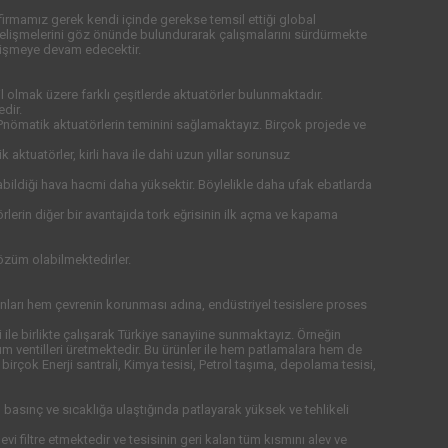
rmamız gerek kendi içinde gerekse temsil ettiği global
lı gelişmelerini göz önünde bulundurarak çalışmalarını sürdürmekte
lişmeye devam edecektir.
il olmak üzere farklı çeşitlerde aktuatörler bulunmaktadır.
dir.
Pnömatik aktuatörlerin teminini sağlamaktayız. Birçok projede ve
tuatörler, kirli hava ile dahi uzun yıllar sorunsuz
abildiği hava hacmi daha yüksektir. Böylelikle daha ufak ebatlarda
erin diğer bir avantajıda tork eğrisinin ilk açma ve kapama
çözüm olabilmektedirler.
anları hem çevrenin korunması adına, endüstriyel tesislere proses
 ile birlikte çalışarak Türkiye sanayiine sunmaktayız. Örneğin
um ventilleri üretmektedir. Bu ürünler ile hem patlamalara hem de
rçok Enerji santrali, Kimya tesisi, Petrol taşıma, depolama tesisi,
n basınç ve sıcaklığa ulaştığında patlayarak yüksek ve tehlikeli
vi filtre etmektedir ve tesisinin geri kalan tüm kısmını alev ve