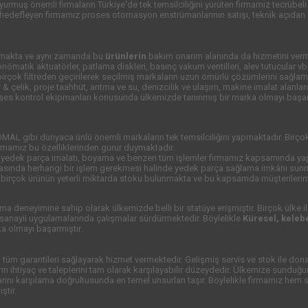
uş önemli firmaların Türkiye'de tek temsilciliğini yürüten firmamız tecrübeli 
ı hedefleyen firmamız proses otomasyon enstrümanlarının satışı, teknik açıdan
nmakta ve aynı zamanda bu
ürünlerin
bakım onarım alanında da hizmetini verm
 pnömatik aktuatörler, patlama diskleri, basınç vakum ventilleri, alev tutucular 
birçok filtreden geçirilerek seçilmiş markaların uzun ömürlü çözümlerini sağlam
& çelik, proje taahhüt, arıtma ve su, denizcilik ve ulaşım, makine imalat alanl
proses kontrol ekipmanları konusunda ülkemizde tanınmış bir marka olmayı başar
L gibi dünyaca ünlü önemli markaların tek temsilciliğini yapmaktadır. Birçok 
rmamız bu özelliklerinden gurur duymaktadır.
 yedek parça imalatı, boyama ve benzeri tüm işlemler firmamız kapsamında ya
onrasında herhangi bir işlem gerekmesi halinde yedek parça sağlama imkânı sun
birçok ürünün yeterli miktarda stoku bulunmakta ve bu kapsamda müşterileri
lışma deneyimine sahip olarak ülkemizde belli bir statüye erişmiştir. Birçok ülke
k sanayii uygulamalarında çalışmalar sürdürmektedir. Böylelikle
Küresel, keleb
ka olmayı başarmıştır.
tüm garantileri sağlayarak hizmet vermektedir. Gelişmiş servis ve stok ile don
rın ihtiyaç ve taleplerini tam olarak karşılayabilir düzeydedir. Ülkemize sundu
açlarını karşılama doğrultusunda en temel unsurları taşır. Böylelikle firmamız h
ştir.