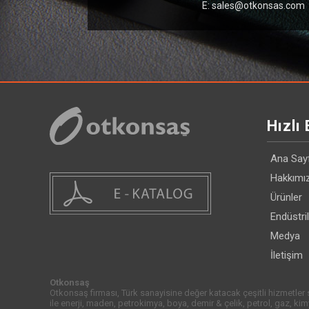
E: sales@otkonsas.com
Hızlı 
Ana Say
Hakkımı
Ürünler
Endüstri
Medya
İletişim
Otkonsaş
Otkonsaş firması, Türk sanayisine değer katacak çeşitli hizmetler
ile enerji, maden, petrokimya, boya, demir & çelik, petrol, gaz, ki