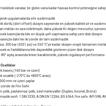
t kelebek vanalar, bir globe vana kadar hassas kontrol yeteneğine sahipt
jenik uygulamalarda sıfır sızdırmazlık
tli dörtlü (dört offset) dizaynı sayesinde en yüksek kaliteli sit ve sızdırm
lan miktarı en aza indirilmiştir, daha yüksek Kv değeri mevcuttur, içerisind
ksek basınçlarda bile en düşük şaft sapmasına sahip yeni disk dizaynı
asınçta dahi her iki yönde de tam sızdırmazlık
tsiz, 300 bar (4351 psi) ve 550 °C’ye kadar oksijen onaylı tamamen met
ksek ısı farklılıklarına bile dayanıklılık gösteren yüzer disk dizaynı
le 80° açılış arasında lineer karakteristik, yüksek regülasyon performansı
 Özellikler
k basınç (160 bar ve üzeri)
k sıcaklık (-270°C ila +800°C arası)
1000 mm ve üzeri çaplar
ki yönde de Fire Safe
n çelik, paslanmaz çelik, özel materyaller (Duplex, Inconel, Bronz)
rmazlık sınıfı: 1 DIN 3230, A DIN EN 12266, BS 6364, Fire safe. API 598, A