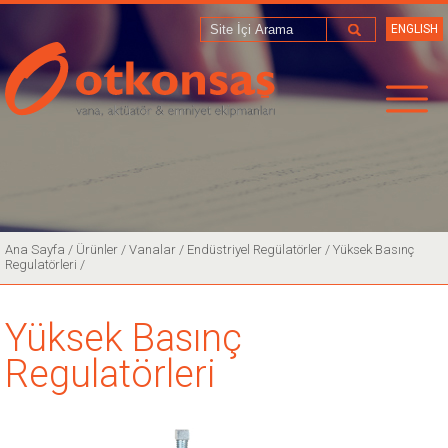
ENGLISH
Ana Sayfa
/
Ürünler /
Vanalar /
Endüstriyel Regülatörler /
Yüksek Basınç
Regulatörleri /
Yüksek Basınç
Regulatörleri